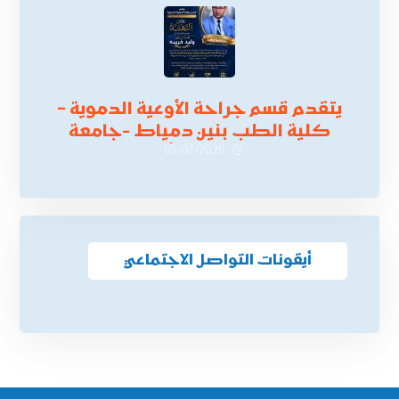
أكتوبر 2026،
يتقدم قسم جراحة الأوعية الدموية –
كلية الطب بنين دمياط -جامعة
الأزهر بخالص التهنئة وأصدق الأمنيات
05/07/2026
إلى الأستاذ الدكتور/ وليد خريبه
أيقونات التواصل الاجتماعي