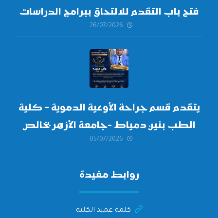
فتح باب التقدم للالتحاق ببرامج الدراسات
26/07/2026
العليا لدورة
أكتوبر 2026،
يتقدم قسم جراحة الأوعية الدموية – كلية
الطب بنين دمياط -جامعة الأزهر بخالص
05/07/2026
التهنئة وأصدق الأمنيات إلى الأستاذ
الدكتور/ وليد خريبه
روابط مفيدة
كلمة عميد الكلية