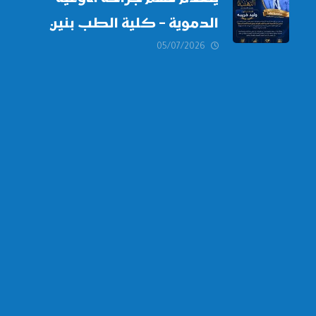
الدموية – كلية الطب بنين
دمياط -جامعة الأزهر بخالص
05/07/2026
التهنئة وأصدق الأمنيات إلى
الأستاذ الدكتور/ وليد خريبه