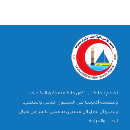
تطمح الكلية بان تكون كلية متميزة ورائدة علميا
ومعتمدة أكاديميا على المستوى المحلى والاقليمى،
وتصبو أن تصل الى مستوى تنافسى عالميا فى مجال
الطب والجراحة