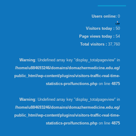
Users online:
0
Visitors today :
50
Page views today :
54
Total visitors :
37,760
Warning
: Undefined array key "display_totalpageview" in
/home/u884693246/domains/domazhermedicine.edu.eg/
public_html/wp-content/plugins/visitors-traffic-real-time-
statistics-pro/functions.php
on line
4875
Warning
: Undefined array key "display_totalpageview" in
/home/u884693246/domains/domazhermedicine.edu.eg/
public_html/wp-content/plugins/visitors-traffic-real-time-
statistics-pro/functions.php
on line
4875