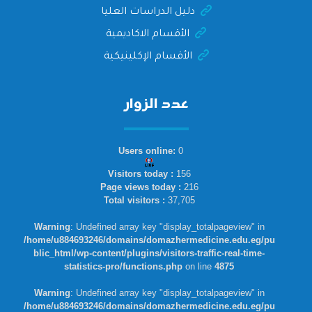
دليل الدراسات العليا
الأقسام الاكاديمية
الأقسام الإكلينيكية
عدد الزوار
Users online:
0
Visitors today :
156
Page views today :
216
Total visitors :
37,705
Warning
: Undefined array key "display_totalpageview" in
/home/u884693246/domains/domazhermedicine.edu.eg/pu
blic_html/wp-content/plugins/visitors-traffic-real-time-
statistics-pro/functions.php
on line
4875
Warning
: Undefined array key "display_totalpageview" in
/home/u884693246/domains/domazhermedicine.edu.eg/pu