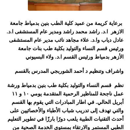
برعاية كريمة من عميد كلية الطب بنين بدمياط جامعة
الازهر ا.د. راشد محمد راشد ومدير عام المستشفى ا.د.
عادل دياب
وا.د. علاء مجاهد نائب مدير عام المستشفى
ورئيس قسم النساء والتوليد بكلية طب بنات جامعة
الأزهر بدمياط ورئيس القسم
ا.د. ولاء البسيوني
واشراف وتنظيم د أحمد الشوربجي المدرس بالقسم
نظم قسم النساء والتوليد بكلية طب بنين بدمياط ورشة
عمل ناجحة للمناظير الرحمية المتقدمة يومي ١٠ و ١١
أبريل الحالي. في اطار المبادرات التي يقوم بها القسم
والتي تهدف إلى تدريب شباب الأطباء والأخصائيين على
أحدث التقنيات الطبية يلعب دورًا بارزًا في تطوير التعليم
الطبي المستمر والارتقاء بمستوى الخدمة الصحية من