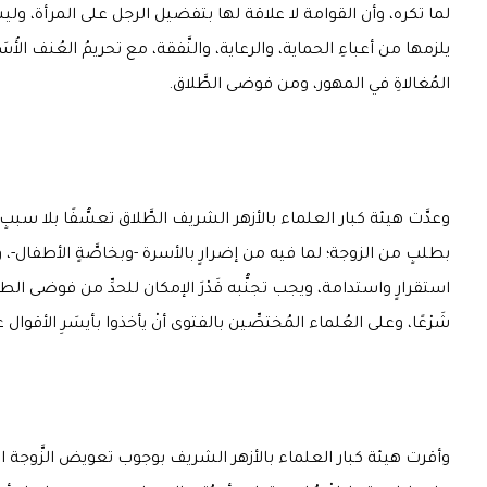
لما تكره، وأن القوامة لا علاقة لها بتفضيل الرجل على المرأة، و
يلزمها من أعباءِ الحماية، والرعاية، والنَّفقة، مع تحريمُ العُنف الأُس
المُغالاةِ في المهور، ومن فوضى الطَّلاق.
وعدَّت هيئة كبار العلماء بالأزهر الشريف الطَّلاق تعسُّفًا بلا سببٍ 
بطلبٍ من الزوجة؛ لما فيه من إضرارٍ بالأسرة -وبخاصَّةٍ الأطفال-، ولمن
استقرارٍ واستدامة، ويجب تجنُّبه قَدْرَ الإمكان للحدِّ من فوضى الط
شَرْعًا، وعلى العُلماء المُختصِّين بالفتوى أنْ يأخذوا بأيسَرِ الأقوا
وأقرت هيئة كبار العلماء بالأزهر الشريف بوجوب تعويض الزَّوجة الم