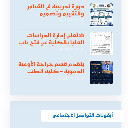
دورة تدريبية في القياس
والتقييم وتصميم
الاختبارات الطبية
05/08/2026
✍
تعلن إدارة الدراسات
العليا بالكلية عن فتح باب
التقدم للالتحاق ببرامج
26/07/2026
الدراسات العليا لدورة
أكتوبر 2026،
يتقدم قسم جراحة الأوعية
الدموية – كلية الطب
بنين دمياط -جامعة
05/07/2026
الأزهر بخالص التهنئة
وأصدق الأمنيات إلى
الأستاذ الدكتور/ وليد
خريبه
أيقونات التواصل الاجتماعي