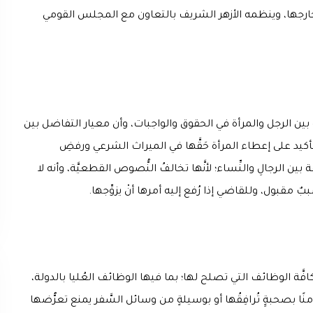
خارجها، وينظمه الأزهر الشريف بالتعاون مع المجلس القومي
ين الرجل والمرأة في الحقوق والواجبات، وأن معيار التفاضل بين
كيد على إعطاء المرأة حَقَّها في الميراث الشرعي ورفضِ
الرجالِ والنِّساء؛ لأنَّها تخالفُ النُّصوص القطعيَّة، وأنه لا
بٌ مقبول، وللقاضي إذا رُفع إليه أمرها أنْ يزوِّجها.
كافَّة الوظائف التي تصلح لها؛ بما فيها الوظائف العُليا بالدولة،
منًا بصحبةٍِ تُرافِقُها أو بوسيلةٍ من وسائل السَّفر يمنع تعرُّضها