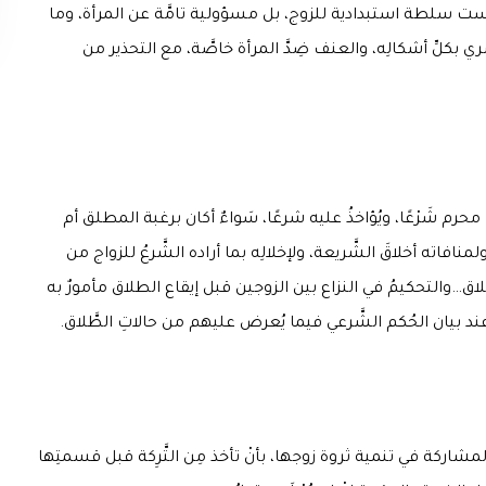
ليست سلطة استبدادية للزوج، بل مسؤولية تامَّة عن المرأة، وما
َري بكلِّ أشكالِه، والعنف ضِدَّ المرأة خاصَّة، مع التحذير من
محرم شَرْعًا، ويُؤاخذُ عليه شرعًا، سَواءٌ أكان برغبة المطلق أم
افاته أخلاقَ الشَّريعة، ولإخلالِه بما أراده الشَّرعُ للزواج من
لاق…والتحكيمُ في النزاع بين الزوجين قبل إيقاع الطلاق مأمورٌ به
ل عند بيان الحُكم الشَّرعي فيما يُعرض عليهم من حالاتِ الطَّلاق.
شاركة في تنمية ثروة زوجها، بأنْ تأخذ مِن التَّرِكة قبل قسمتِها