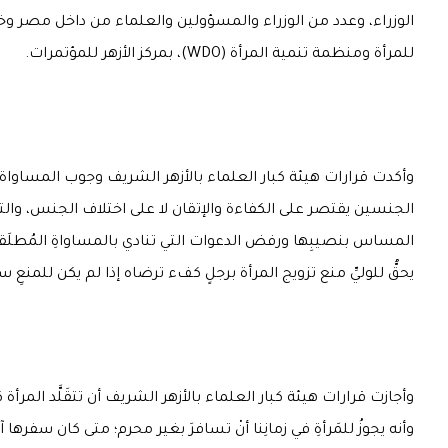
الوزراء، وعدد من الوزراء والمسؤولين والعلماء من داخل مصر و
للمرأة ومنظمة تنمية المرأة (WDO)، بمركز الأزهر للمؤتمرات.
وأكدت قرارات هيئة كبار العلماء بالأزهر الشريف وجوب المساواة ب
الجنسين يقتصر على الكفاءة والإتقان لا على اختلاف الجنس، والتأ
المساس بنصيبِها ورفض الدعوات التي تنادي بالمساواةِ المُطلَقة بين 
يحقُّ للوليِّ منع تزويج المرأة برجلٍ كفء ترضاه إذا لم يكن للمنعِ سب
وأجازت قرارات هيئة كبار العلماء بالأزهر الشريف أن تتقَلَّد المرأة 
وأنه يجوزُ للمَرأةِ في زمانِنا أنْ تسافرَ بغير محرم؛ متى كان سفرها آ