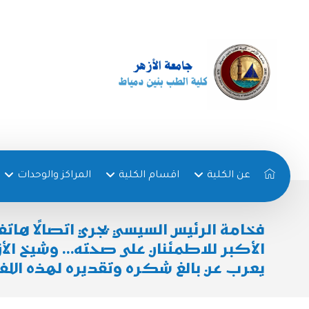
عن الكلية
اقسام الكلية
المراكز والوحدات
فخامة الرئيس السيسي يجري اتصالًا هاتفيً
الأكبر للاطمئنان على صحته… وشيخ الأ
يعرب عن بالغ شكره وتقديره لهذه اللف