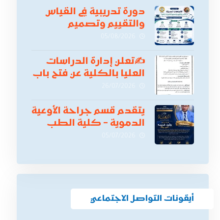
دورة تدريبية في القياس
والتقييم وتصميم
الاختبارات الطبية
05/08/2026
✍
تعلن إدارة الدراسات
العليا بالكلية عن فتح باب
التقدم للالتحاق ببرامج
26/07/2026
الدراسات العليا لدورة
أكتوبر 2026،
يتقدم قسم جراحة الأوعية
الدموية – كلية الطب
بنين دمياط -جامعة
05/07/2026
الأزهر بخالص التهنئة
وأصدق الأمنيات إلى
الأستاذ الدكتور/ وليد
خريبه
أيقونات التواصل الاجتماعي