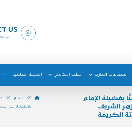
CT US
تواص
القطاعات الإدارية
الطب التكاملي
المجلة العلمية
ّا بفضيلة الإمام
الاخبار
og
زهر الشريف
للاطمئنان على صحته
تة الكريمة