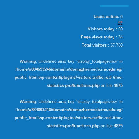
Users online:
0
Visitors today :
50
Page views today :
54
Total visitors :
37,760
Warning
: Undefined array key "display_totalpageview" in
/home/u884693246/domains/domazhermedicine.edu.eg/
public_html/wp-content/plugins/visitors-traffic-real-time-
statistics-pro/functions.php
on line
4875
Warning
: Undefined array key "display_totalpageview" in
/home/u884693246/domains/domazhermedicine.edu.eg/
public_html/wp-content/plugins/visitors-traffic-real-time-
statistics-pro/functions.php
on line
4875