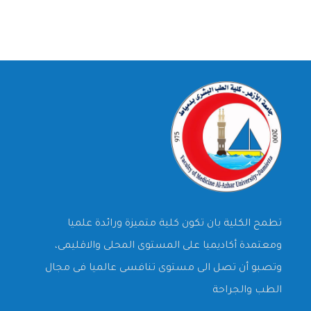
تطمح الكلية بان تكون كلية متميزة ورائدة علميا
ومعتمدة أكاديميا على المستوى المحلى والاقليمى،
وتصبو أن تصل الى مستوى تنافسى عالميا فى مجال
الطب والجراحة