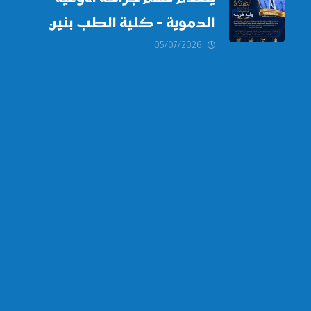
الدموية – كلية الطب بنين
دمياط -جامعة الأزهر بخالص
05/07/2026
التهنئة وأصدق الأمنيات إلى
الأستاذ الدكتور/ وليد خريبه