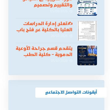
والتقييم وتصميم
الاختبارات الطبية
05/08/2026
✍
تعلن إدارة الدراسات
العليا بالكلية عن فتح باب
التقدم للالتحاق ببرامج
26/07/2026
الدراسات العليا لدورة
أكتوبر 2026،
يتقدم قسم جراحة الأوعية
الدموية – كلية الطب
بنين دمياط -جامعة
05/07/2026
الأزهر بخالص التهنئة
وأصدق الأمنيات إلى
الأستاذ الدكتور/ وليد
خريبه
أيقونات التواصل الاجتماعي