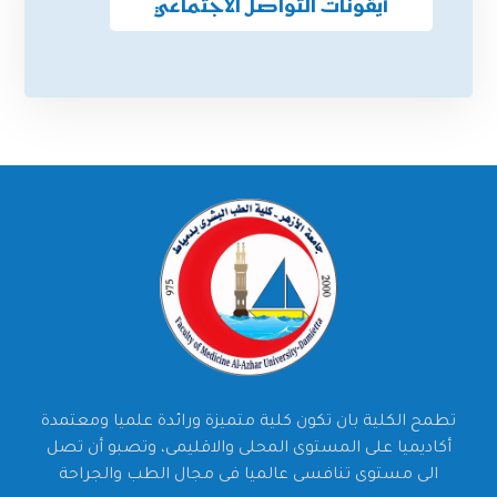
أيقونات التواصل الاجتماعي
تطمح الكلية بان تكون كلية متميزة ورائدة علميا ومعتمدة
أكاديميا على المستوى المحلى والاقليمى، وتصبو أن تصل
الى مستوى تنافسى عالميا فى مجال الطب والجراحة