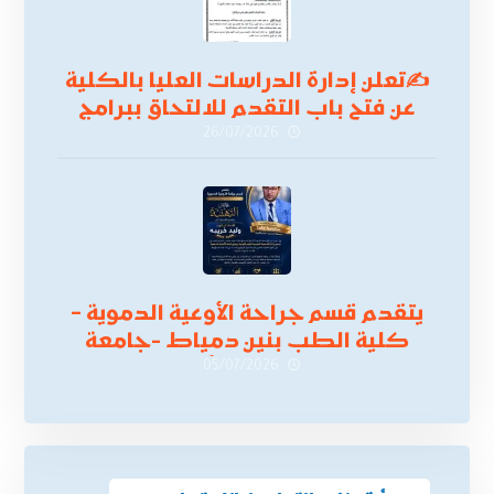
✍
تعلن إدارة الدراسات العليا بالكلية
عن فتح باب التقدم للالتحاق ببرامج
الدراسات العليا لدورة
26/07/2026
أكتوبر 2026،
يتقدم قسم جراحة الأوعية الدموية –
كلية الطب بنين دمياط -جامعة
الأزهر بخالص التهنئة وأصدق الأمنيات
05/07/2026
إلى الأستاذ الدكتور/ وليد خريبه