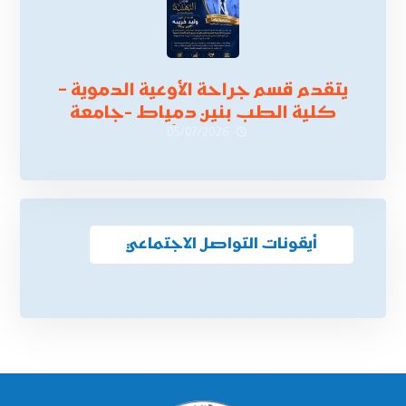
يتقدم قسم جراحة الأوعية الدموية –
كلية الطب بنين دمياط -جامعة
الأزهر بخالص التهنئة وأصدق الأمنيات
05/07/2026
إلى الأستاذ الدكتور/ وليد خريبه
أيقونات التواصل الاجتماعي