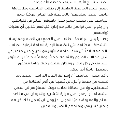
الطيب، شيخ الأزهر الشريف، حفظه الله ورعاه.
وقدم رئيس الجامعة التهنئة إلى طلاب الجامعة وطالباتها
خاصة الجدد الملتحقين بالجامعة هذا العام، مؤكدًا حرص
الجامعة على تيسير جميع سبل تلقيهم العلم في كلياتهم،
وأن يكونوا على تواصل دائم مع إدارة كلياتهم لتذليل أي عقبات
تواجههم.
وحث رئيس الجامعة الطلاب على الجمع بين العلم وممارسة
الأنشطة المختلفة التي تنظمها الإدارة العامة لرعاية الطلاب
بالجامعة، لافتًا أن هدف جامعة الأزهر هو تخريج جيل متميز في
شتى مجالات العلوم والثقافة، محليًّا وعالميًّا، حاملًا راية الأزهر
الشريف في كل مجال ومكان يعملون فيه، وهذا مُتحقِّق
وسيظل باقيًا أبد الدهر.
وأكد رئيس الجامعة أن إشراقة العام الدراسي الجديد وما
تحمله من بهجة وأمل، لن تُلهينا عن آلام أشقائنا في
فلسطين، ولا عن معاناة طلابٍ دونت أسماؤهم في سجل
الشهداء، أو أُرغموا على مرارة التشريد والحرمان من مقاعد
العلم والمعرفة، داعيًا المولى -عز وجل- أن يُعجل بفك كربهم،
ويجبر كسرهم، ويمنحهم النصر والتمكين.