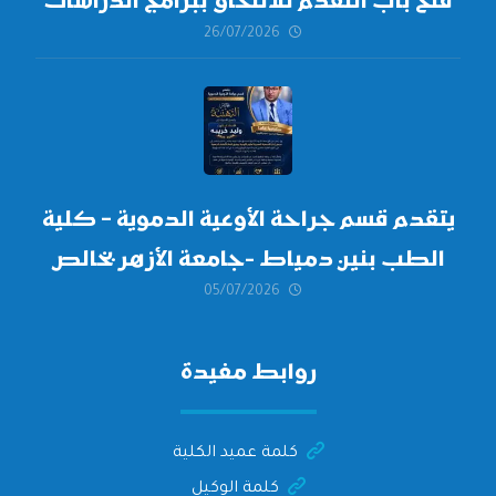
فتح باب التقدم للالتحاق ببرامج الدراسات
26/07/2026
العليا لدورة
أكتوبر 2026،
يتقدم قسم جراحة الأوعية الدموية – كلية
الطب بنين دمياط -جامعة الأزهر بخالص
05/07/2026
التهنئة وأصدق الأمنيات إلى الأستاذ
الدكتور/ وليد خريبه
روابط مفيدة
كلمة عميد الكلية
كلمة الوكيل