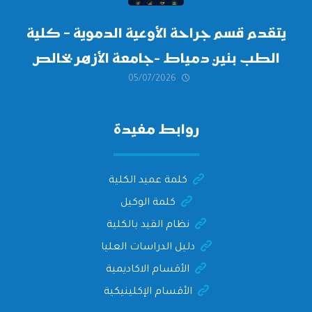
يتقدم قسم جراحة الأوعية الدموية – كلية
الطب بنين دمياط -جامعة الأزهر بخالص
05/07/2026
التهنئة وأصدق الأمنيات إلى الأستاذ
الدكتور/ وليد خريبه
روابط مفيدة
كلمة عميد الكلية
كلمة الوكيل
نظام القيد بالكلية
دليل الدراسات العليا
الأقسام الاكاديمية
الأقسام الإكلينيكية