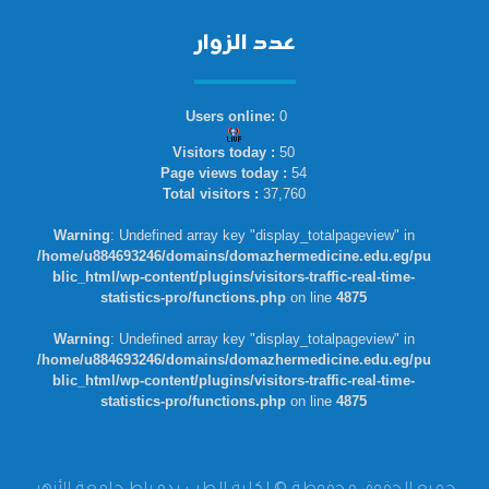
عدد الزوار
Users online:
0
Visitors today :
50
Page views today :
54
Total visitors :
37,760
Warning
: Undefined array key "display_totalpageview" in
/home/u884693246/domains/domazhermedicine.edu.eg/pu
blic_html/wp-content/plugins/visitors-traffic-real-time-
statistics-pro/functions.php
on line
4875
Warning
: Undefined array key "display_totalpageview" in
/home/u884693246/domains/domazhermedicine.edu.eg/pu
blic_html/wp-content/plugins/visitors-traffic-real-time-
statistics-pro/functions.php
on line
4875