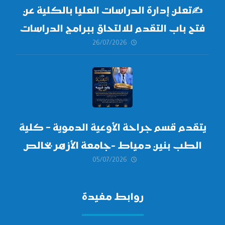
✍
تعلن إدارة الدراسات العليا بالكلية عن
فتح باب التقدم للالتحاق ببرامج الدراسات
26/07/2026
العليا لدورة
أكتوبر 2026،
يتقدم قسم جراحة الأوعية الدموية – كلية
الطب بنين دمياط -جامعة الأزهر بخالص
05/07/2026
التهنئة وأصدق الأمنيات إلى الأستاذ
الدكتور/ وليد خريبه
روابط مفيدة