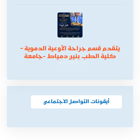
أكتوبر 2026،
يتقدم قسم جراحة الأوعية الدموية –
كلية الطب بنين دمياط -جامعة
الأزهر بخالص التهنئة وأصدق الأمنيات
05/07/2026
إلى الأستاذ الدكتور/ وليد خريبه
أيقونات التواصل الاجتماعي