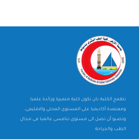
تطمح الكلية بان تكون كلية متميزة ورائدة علميا
ومعتمدة أكاديميا على المستوى المحلى والاقليمى،
وتصبو أن تصل الى مستوى تنافسى عالميا فى مجال
الطب والجراحة