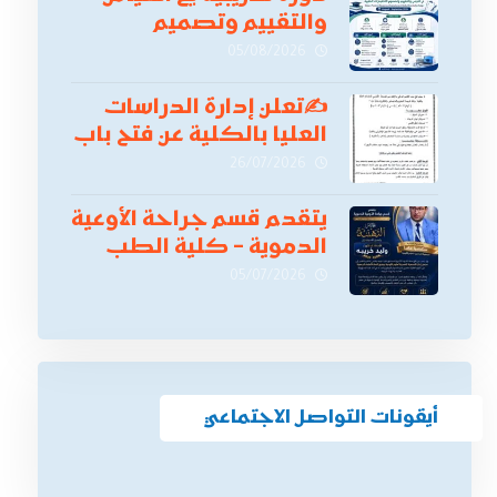
والتقييم وتصميم
الاختبارات الطبية
05/08/2026
✍
تعلن إدارة الدراسات
العليا بالكلية عن فتح باب
التقدم للالتحاق ببرامج
26/07/2026
الدراسات العليا لدورة
أكتوبر 2026،
يتقدم قسم جراحة الأوعية
الدموية – كلية الطب
بنين دمياط -جامعة
05/07/2026
الأزهر بخالص التهنئة
وأصدق الأمنيات إلى
الأستاذ الدكتور/ وليد
خريبه
أيقونات التواصل الاجتماعي