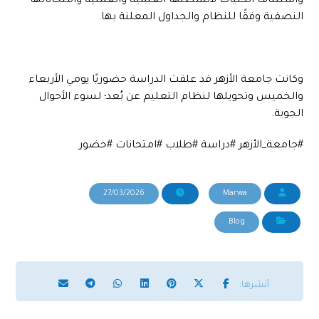
واستئناف الكليات لأنشطتها العلمية والعملية وامتحاناتها
النصفية وفقًا للنظام والجداول المعلنة بها.
وكانت جامعة الأزهر قد علقت الدراسة حضوريًا يومي الأربعاء
والخميس وتحويلها لنظام التعليم عن بُعد؛ لسوء الأحوال
الجوية.
#جامعة_الأزهر #دراسة #طلاب #امتحانات #حضور
27/03/2026
Marwa
Blog