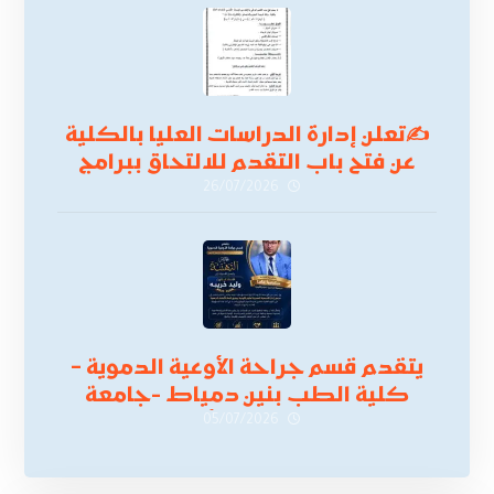
✍
تعلن إدارة الدراسات العليا بالكلية
عن فتح باب التقدم للالتحاق ببرامج
الدراسات العليا لدورة
26/07/2026
أكتوبر 2026،
يتقدم قسم جراحة الأوعية الدموية –
كلية الطب بنين دمياط -جامعة
الأزهر بخالص التهنئة وأصدق الأمنيات
05/07/2026
إلى الأستاذ الدكتور/ وليد خريبه