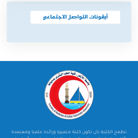
أيقونات التواصل الاجتماعي
تطمح الكلية بان تكون كلية متميزة ورائدة علميا ومعتمدة