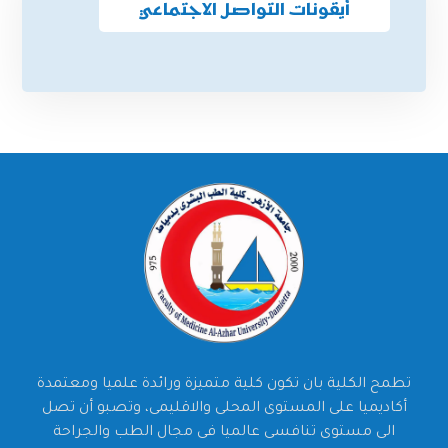
أيقونات التواصل الاجتماعي
تطمح الكلية بان تكون كلية متميزة ورائدة علميا ومعتمدة
أكاديميا على المستوى المحلى والاقليمى، وتصبو أن تصل
الى مستوى تنافسى عالميا فى مجال الطب والجراحة