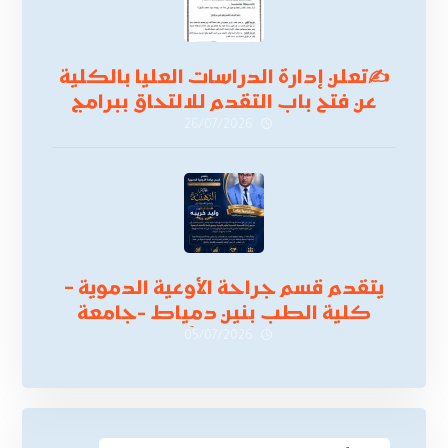
✍
تعلن إدارة الدراسات العليا بالكلية
عن فتح باب التقدم للالتحاق ببرامج
الدراسات العليا لدورة
26/07/2026
أكتوبر 2026،
يتقدم قسم جراحة الأوعية الدموية –
كلية الطب بنين دمياط -جامعة
الأزهر بخالص التهنئة وأصدق الأمنيات
05/07/2026
إلى الأستاذ الدكتور/ وليد خريبه