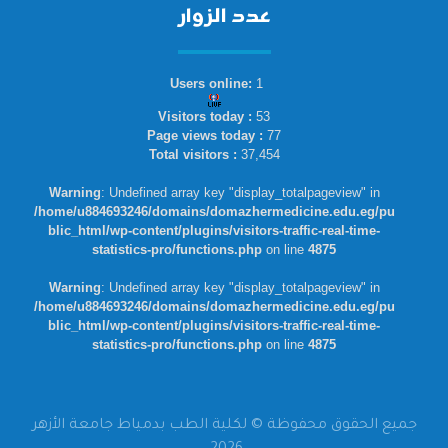
عدد الزوار
Users online:
1
Visitors today :
53
Page views today :
77
Total visitors :
37,454
Warning
: Undefined array key "display_totalpageview" in
/home/u884693246/domains/domazhermedicine.edu.eg/pu
blic_html/wp-content/plugins/visitors-traffic-real-time-
statistics-pro/functions.php
on line
4875
Warning
: Undefined array key "display_totalpageview" in
/home/u884693246/domains/domazhermedicine.edu.eg/pu
blic_html/wp-content/plugins/visitors-traffic-real-time-
statistics-pro/functions.php
on line
4875
جميع الحقوق محفوظة © لكلية الطب بدمياط جامعة الأزهر