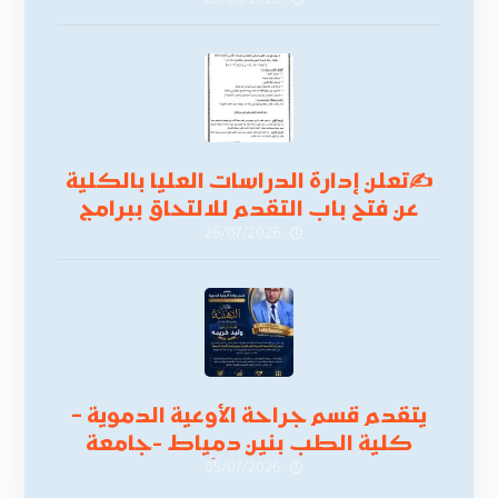
05/08/2026
✍
تعلن إدارة الدراسات العليا بالكلية
عن فتح باب التقدم للالتحاق ببرامج
الدراسات العليا لدورة
26/07/2026
أكتوبر 2026،
يتقدم قسم جراحة الأوعية الدموية –
كلية الطب بنين دمياط -جامعة
الأزهر بخالص التهنئة وأصدق الأمنيات
05/07/2026