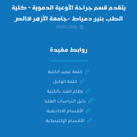
يتقدم قسم جراحة الأوعية الدموية – كلية
الطب بنين دمياط -جامعة الأزهر بخالص
05/07/2026
التهنئة وأصدق الأمنيات إلى الأستاذ
الدكتور/ وليد خريبه
روابط مفيدة
كلمة عميد الكلية
كلمة الوكيل
نظام القيد بالكلية
دليل الدراسات العليا
الأقسام الاكاديمية
الأقسام الإكلينيكية