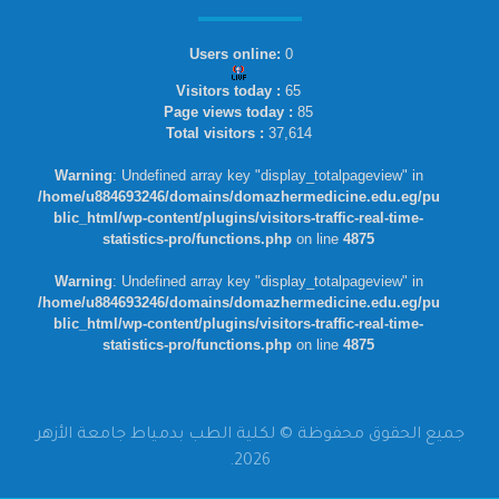
Users online:
0
Visitors today :
65
Page views today :
85
Total visitors :
37,614
Warning
: Undefined array key "display_totalpageview" in
/home/u884693246/domains/domazhermedicine.edu.eg/pu
blic_html/wp-content/plugins/visitors-traffic-real-time-
statistics-pro/functions.php
on line
4875
Warning
: Undefined array key "display_totalpageview" in
/home/u884693246/domains/domazhermedicine.edu.eg/pu
blic_html/wp-content/plugins/visitors-traffic-real-time-
statistics-pro/functions.php
on line
4875
جميع الحقوق محفوظة © لكلية الطب بدمياط جامعة الأزهر
2026.