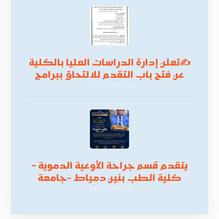
✍
تعلن إدارة الدراسات العليا بالكلية
عن فتح باب التقدم للالتحاق ببرامج
الدراسات العليا لدورة
26/07/2026
أكتوبر 2026،
يتقدم قسم جراحة الأوعية الدموية –
كلية الطب بنين دمياط -جامعة
الأزهر بخالص التهنئة وأصدق الأمنيات
05/07/2026
إلى الأستاذ الدكتور/ وليد خريبه