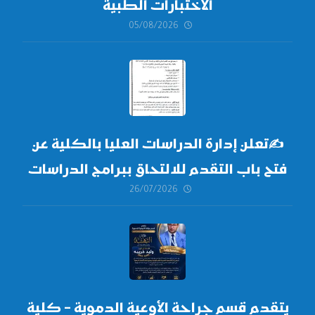
الاختبارات الطبية
05/08/2026
✍
تعلن إدارة الدراسات العليا بالكلية عن
فتح باب التقدم للالتحاق ببرامج الدراسات
26/07/2026
العليا لدورة
أكتوبر 2026،
يتقدم قسم جراحة الأوعية الدموية – كلية