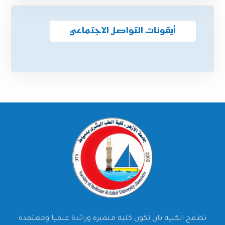
أيقونات التواصل الاجتماعي
تطمح الكلية بان تكون كلية متميزة ورائدة علميا ومعتمدة