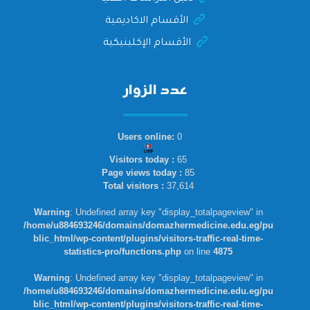
الأقسام الاكاديمية
الأقسام الإكلينيكية
عدد الزوار
Users online:
0
Visitors today :
65
Page views today :
85
Total visitors :
37,614
Warning
: Undefined array key "display_totalpageview" in
/home/u884693246/domains/domazhermedicine.edu.eg/pu
blic_html/wp-content/plugins/visitors-traffic-real-time-
statistics-pro/functions.php
on line
4875
Warning
: Undefined array key "display_totalpageview" in
/home/u884693246/domains/domazhermedicine.edu.eg/pu
blic_html/wp-content/plugins/visitors-traffic-real-time-