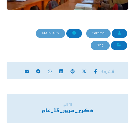
14/03/2025
Sarems
Blog
التالي
ذكرى_مرور_15_عام