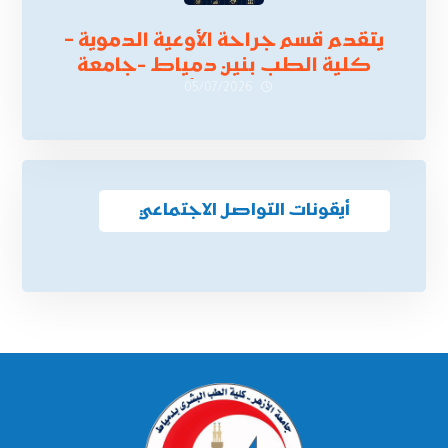
يتقدم قسم جراحة الأوعية الدموية –
كلية الطب بنين دمياط -جامعة
الأزهر بخالص التهنئة وأصدق الأمنيات
05/07/2026
إلى الأستاذ الدكتور/ وليد خريبه
أيقونات التواصل الاجتماعي