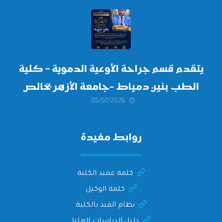
أكتوبر 2026،
يتقدم قسم جراحة الأوعية الدموية – كلية
الطب بنين دمياط -جامعة الأزهر بخالص
05/07/2026
التهنئة وأصدق الأمنيات إلى الأستاذ
الدكتور/ وليد خريبه
روابط مفيدة
كلمة عميد الكلية
كلمة الوكيل
نظام القيد بالكلية
دليل الدراسات العليا