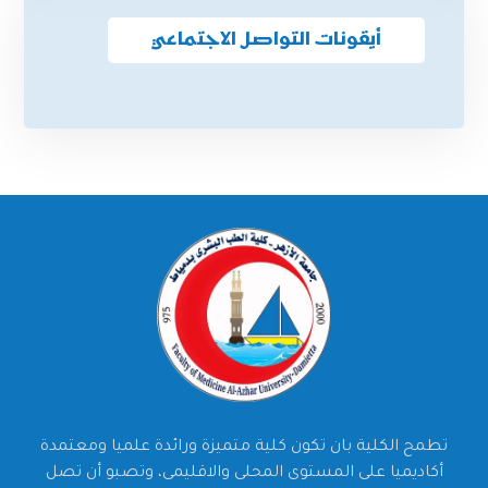
أيقونات التواصل الاجتماعي
تطمح الكلية بان تكون كلية متميزة ورائدة علميا ومعتمدة
أكاديميا على المستوى المحلى والاقليمى، وتصبو أن تصل