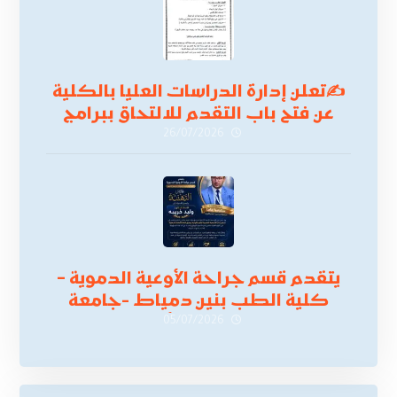
✍
تعلن إدارة الدراسات العليا بالكلية
عن فتح باب التقدم للالتحاق ببرامج
الدراسات العليا لدورة
26/07/2026
أكتوبر 2026،
يتقدم قسم جراحة الأوعية الدموية –
كلية الطب بنين دمياط -جامعة
الأزهر بخالص التهنئة وأصدق الأمنيات
05/07/2026
إلى الأستاذ الدكتور/ وليد خريبه