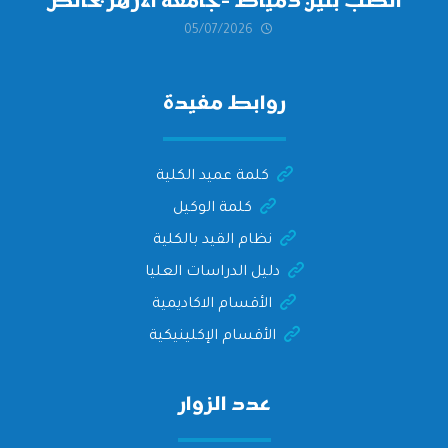
الطب بنين دمياط -جامعة الأزهر بخالص
05/07/2026
التهنئة وأصدق الأمنيات إلى الأستاذ
الدكتور/ وليد خريبه
روابط مفيدة
كلمة عميد الكلية
كلمة الوكيل
نظام القيد بالكلية
دليل الدراسات العليا
الأقسام الاكاديمية
الأقسام الإكلينيكية
عدد الزوار