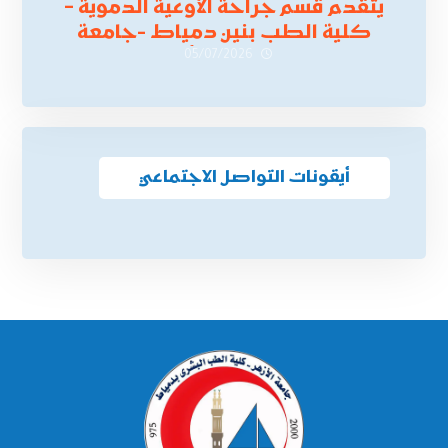
يتقدم قسم جراحة الأوعية الدموية –
كلية الطب بنين دمياط -جامعة
الأزهر بخالص التهنئة وأصدق الأمنيات
05/07/2026
إلى الأستاذ الدكتور/ وليد خريبه
أيقونات التواصل الاجتماعي