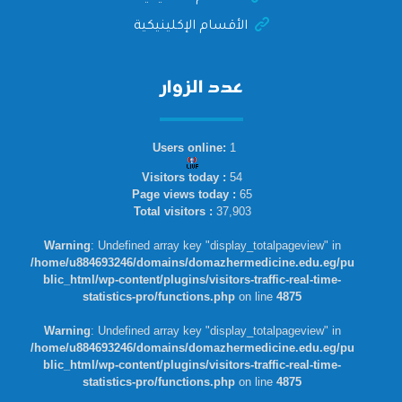
الأقسام الإكلينيكية
عدد الزوار
Users online:
1
Visitors today :
54
Page views today :
65
Total visitors :
37,903
Warning
: Undefined array key "display_totalpageview" in
/home/u884693246/domains/domazhermedicine.edu.eg/pu
blic_html/wp-content/plugins/visitors-traffic-real-time-
statistics-pro/functions.php
on line
4875
Warning
: Undefined array key "display_totalpageview" in
/home/u884693246/domains/domazhermedicine.edu.eg/pu
blic_html/wp-content/plugins/visitors-traffic-real-time-
statistics-pro/functions.php
on line
4875