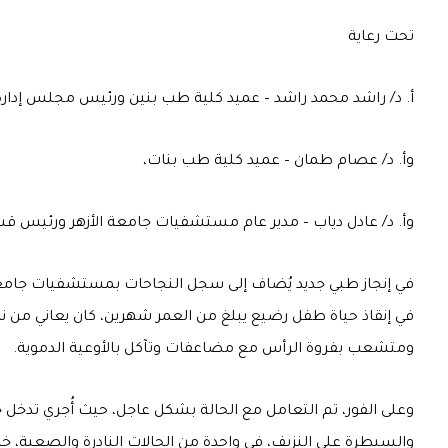
تحت رعاية
أ. د/ راشد محمد راشد – عميد كلية طب بنين ورئيس مجلس إدار
وأ. د/ عصام طمان – عميد كلية طب بنات،
وأ. د/ عادل دياب – مدير عام مستشفيات جامعة الأزهر ورئيس قس
في إنجاز طبي جديد يُضاف إلى سجل النجاحات بمستشفيات جامعة ا
في إنقاذ حياة طفل رضيع يبلغ من العمر شهرين، كان يعاني من نز
ومتشعب بفروة الرأس مع مضاعفات وتآكل بالأوعية الدموية.
وعلى الفور، تم التعامل مع الحالة بشكل عاجل، حيث أُجري تدخل ج
والسيطرة على النزيف، في واحدة من الحالات النادرة والصعبة، 