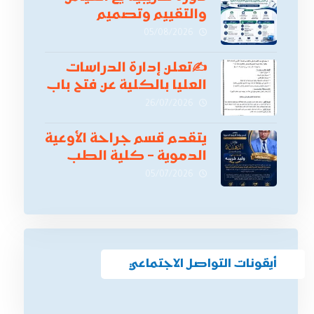
والتقييم وتصميم
الاختبارات الطبية
05/08/2026
✍
تعلن إدارة الدراسات
العليا بالكلية عن فتح باب
التقدم للالتحاق ببرامج
26/07/2026
الدراسات العليا لدورة
أكتوبر 2026،
يتقدم قسم جراحة الأوعية
الدموية – كلية الطب
بنين دمياط -جامعة
05/07/2026
الأزهر بخالص التهنئة
وأصدق الأمنيات إلى
الأستاذ الدكتور/ وليد
خريبه
أيقونات التواصل الاجتماعي