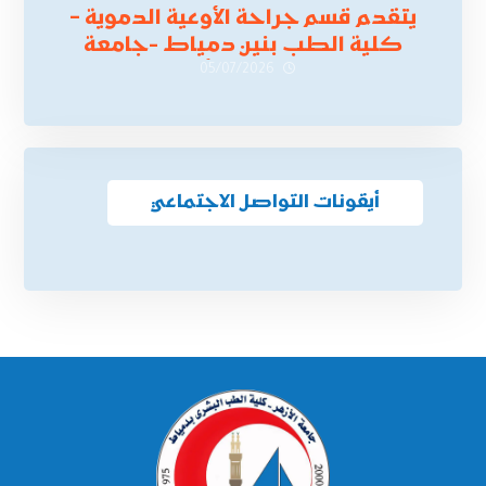
يتقدم قسم جراحة الأوعية الدموية –
كلية الطب بنين دمياط -جامعة
الأزهر بخالص التهنئة وأصدق الأمنيات
05/07/2026
إلى الأستاذ الدكتور/ وليد خريبه
أيقونات التواصل الاجتماعي