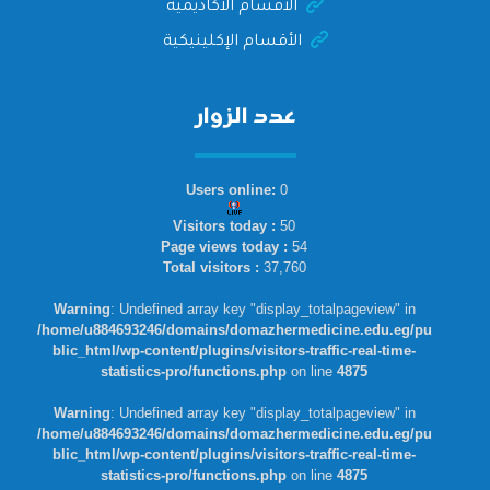
الأقسام الاكاديمية
الأقسام الإكلينيكية
عدد الزوار
Users online:
0
Visitors today :
50
Page views today :
54
Total visitors :
37,760
Warning
: Undefined array key "display_totalpageview" in
/home/u884693246/domains/domazhermedicine.edu.eg/pu
blic_html/wp-content/plugins/visitors-traffic-real-time-
statistics-pro/functions.php
on line
4875
Warning
: Undefined array key "display_totalpageview" in
/home/u884693246/domains/domazhermedicine.edu.eg/pu
blic_html/wp-content/plugins/visitors-traffic-real-time-
statistics-pro/functions.php
on line
4875