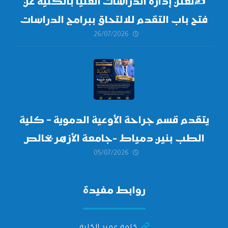
✍
تعلن إدارة الدراسات العليا بالكلية عن
فتح باب التقدم للالتحاق ببرامج الدراسات
26/07/2026
العليا لدورة
أكتوبر 2026،
يتقدم قسم جراحة الأوعية الدموية – كلية
الطب بنين دمياط -جامعة الأزهر بخالص
05/07/2026
التهنئة وأصدق الأمنيات إلى الأستاذ
الدكتور/ وليد خريبه
روابط مفيدة
كلمة عميد الكلية