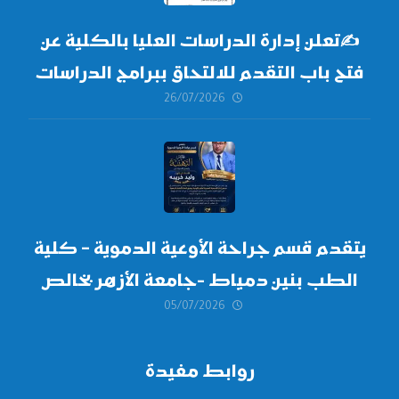
✍
تعلن إدارة الدراسات العليا بالكلية عن
فتح باب التقدم للالتحاق ببرامج الدراسات
26/07/2026
العليا لدورة
أكتوبر 2026،
يتقدم قسم جراحة الأوعية الدموية – كلية
الطب بنين دمياط -جامعة الأزهر بخالص
05/07/2026
التهنئة وأصدق الأمنيات إلى الأستاذ
الدكتور/ وليد خريبه
روابط مفيدة