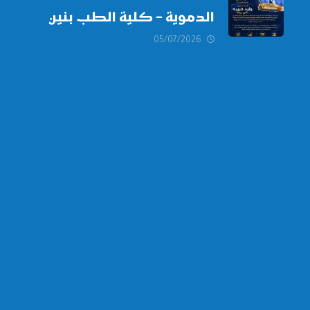
الدموية – كلية الطب بنين
دمياط -جامعة الأزهر بخالص
05/07/2026
التهنئة وأصدق الأمنيات إلى
الأستاذ الدكتور/ وليد خريبه