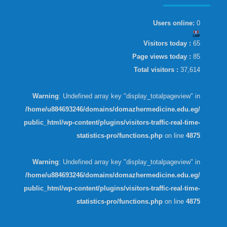
Users online:
0
Visitors today :
65
Page views today :
85
Total visitors :
37,614
Warning
: Undefined array key "display_totalpageview" in
/home/u884693246/domains/domazhermedicine.edu.eg/
public_html/wp-content/plugins/visitors-traffic-real-time-
statistics-pro/functions.php
on line
4875
Warning
: Undefined array key "display_totalpageview" in
/home/u884693246/domains/domazhermedicine.edu.eg/
public_html/wp-content/plugins/visitors-traffic-real-time-
statistics-pro/functions.php
on line
4875