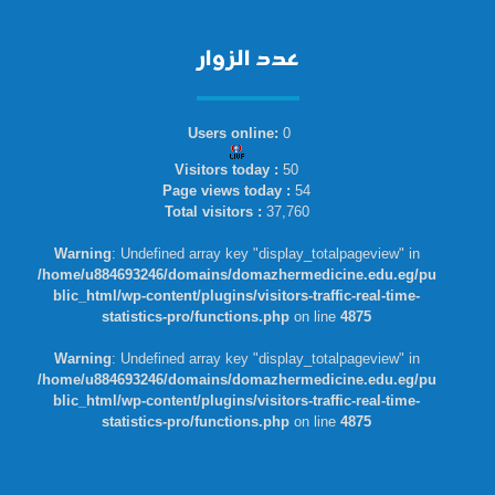
عدد الزوار
Users online:
0
Visitors today :
50
Page views today :
54
Total visitors :
37,760
Warning
: Undefined array key "display_totalpageview" in
/home/u884693246/domains/domazhermedicine.edu.eg/pu
blic_html/wp-content/plugins/visitors-traffic-real-time-
statistics-pro/functions.php
on line
4875
Warning
: Undefined array key "display_totalpageview" in
/home/u884693246/domains/domazhermedicine.edu.eg/pu
blic_html/wp-content/plugins/visitors-traffic-real-time-
statistics-pro/functions.php
on line
4875