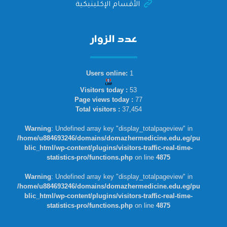
الأقسام الإكلينيكية
عدد الزوار
Users online:
1
Visitors today :
53
Page views today :
77
Total visitors :
37,454
Warning
: Undefined array key "display_totalpageview" in
/home/u884693246/domains/domazhermedicine.edu.eg/pu
blic_html/wp-content/plugins/visitors-traffic-real-time-
statistics-pro/functions.php
on line
4875
Warning
: Undefined array key "display_totalpageview" in
/home/u884693246/domains/domazhermedicine.edu.eg/pu
blic_html/wp-content/plugins/visitors-traffic-real-time-
statistics-pro/functions.php
on line
4875