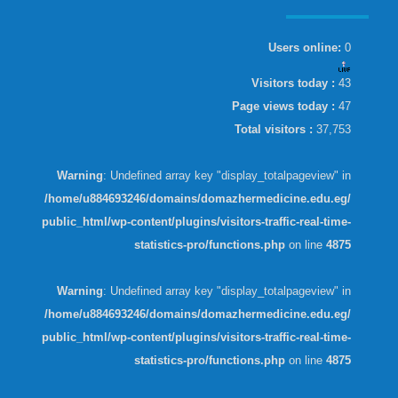
Users online:
0
Visitors today :
43
Page views today :
47
Total visitors :
37,753
Warning
: Undefined array key "display_totalpageview" in
/home/u884693246/domains/domazhermedicine.edu.eg/
public_html/wp-content/plugins/visitors-traffic-real-time-
statistics-pro/functions.php
on line
4875
Warning
: Undefined array key "display_totalpageview" in
/home/u884693246/domains/domazhermedicine.edu.eg/
public_html/wp-content/plugins/visitors-traffic-real-time-
statistics-pro/functions.php
on line
4875