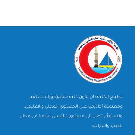
تطمح الكلية بان تكون كلية متميزة ورائدة علميا
ومعتمدة أكاديميا على المستوى المحلى والاقليمى،
وتصبو أن تصل الى مستوى تنافسى عالميا فى مجال
الطب والجراحة