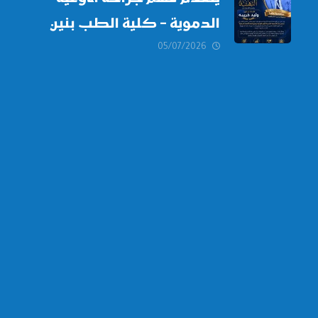
الدموية – كلية الطب بنين
دمياط -جامعة الأزهر بخالص
05/07/2026
التهنئة وأصدق الأمنيات إلى
الأستاذ الدكتور/ وليد خريبه