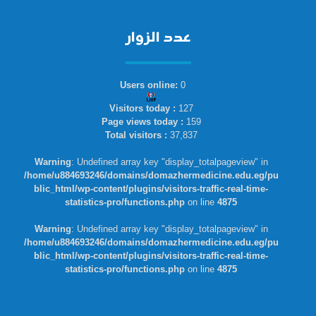
عدد الزوار
Users online:
0
Visitors today :
127
Page views today :
159
Total visitors :
37,837
Warning
: Undefined array key "display_totalpageview" in
/home/u884693246/domains/domazhermedicine.edu.eg/pu
blic_html/wp-content/plugins/visitors-traffic-real-time-
statistics-pro/functions.php
on line
4875
Warning
: Undefined array key "display_totalpageview" in
/home/u884693246/domains/domazhermedicine.edu.eg/pu
blic_html/wp-content/plugins/visitors-traffic-real-time-
statistics-pro/functions.php
on line
4875