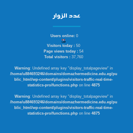
عدد الزوار
Users online:
0
Visitors today :
50
Page views today :
54
Total visitors :
37,760
Warning
: Undefined array key "display_totalpageview" in
/home/u884693246/domains/domazhermedicine.edu.eg/pu
blic_html/wp-content/plugins/visitors-traffic-real-time-
statistics-pro/functions.php
on line
4875
Warning
: Undefined array key "display_totalpageview" in
/home/u884693246/domains/domazhermedicine.edu.eg/pu
blic_html/wp-content/plugins/visitors-traffic-real-time-
statistics-pro/functions.php
on line
4875