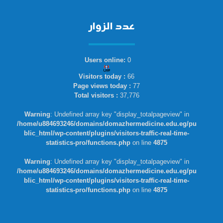
عدد الزوار
Users online:
0
Visitors today :
66
Page views today :
77
Total visitors :
37,776
Warning
: Undefined array key "display_totalpageview" in
/home/u884693246/domains/domazhermedicine.edu.eg/pu
blic_html/wp-content/plugins/visitors-traffic-real-time-
statistics-pro/functions.php
on line
4875
Warning
: Undefined array key "display_totalpageview" in
/home/u884693246/domains/domazhermedicine.edu.eg/pu
blic_html/wp-content/plugins/visitors-traffic-real-time-
statistics-pro/functions.php
on line
4875