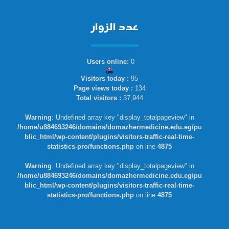
عدد الزوار
Users online:
0
Visitors today :
95
Page views today :
134
Total visitors :
37,944
Warning
: Undefined array key "display_totalpageview" in
/home/u884693246/domains/domazhermedicine.edu.eg/pu
blic_html/wp-content/plugins/visitors-traffic-real-time-
statistics-pro/functions.php
on line
4875
Warning
: Undefined array key "display_totalpageview" in
/home/u884693246/domains/domazhermedicine.edu.eg/pu
blic_html/wp-content/plugins/visitors-traffic-real-time-
statistics-pro/functions.php
on line
4875