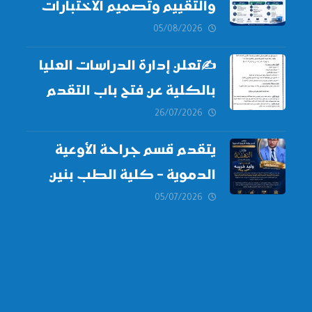
والتقييم وتصميم الاختبارات
الطبية
05/08/2026
✍
تعلن إدارة الدراسات العليا
بالكلية عن فتح باب التقدم
للالتحاق ببرامج الدراسات
26/07/2026
العليا لدورة
أكتوبر 2026،
يتقدم قسم جراحة الأوعية
الدموية – كلية الطب بنين
دمياط -جامعة الأزهر بخالص
05/07/2026
التهنئة وأصدق الأمنيات إلى
الأستاذ الدكتور/ وليد خريبه