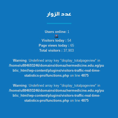
عدد الزوار
Users online:
1
Visitors today :
54
Page views today :
65
Total visitors :
37,903
Warning
: Undefined array key "display_totalpageview" in
/home/u884693246/domains/domazhermedicine.edu.eg/pu
blic_html/wp-content/plugins/visitors-traffic-real-time-
statistics-pro/functions.php
on line
4875
Warning
: Undefined array key "display_totalpageview" in
/home/u884693246/domains/domazhermedicine.edu.eg/pu
blic_html/wp-content/plugins/visitors-traffic-real-time-
statistics-pro/functions.php
on line
4875