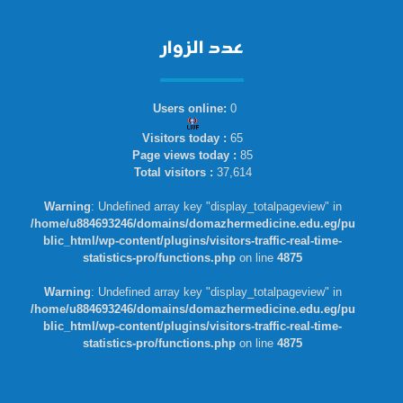
عدد الزوار
Users online:
0
Visitors today :
65
Page views today :
85
Total visitors :
37,614
Warning
: Undefined array key "display_totalpageview" in
/home/u884693246/domains/domazhermedicine.edu.eg/pu
blic_html/wp-content/plugins/visitors-traffic-real-time-
statistics-pro/functions.php
on line
4875
Warning
: Undefined array key "display_totalpageview" in
/home/u884693246/domains/domazhermedicine.edu.eg/pu
blic_html/wp-content/plugins/visitors-traffic-real-time-
statistics-pro/functions.php
on line
4875