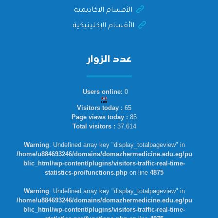
الأقسام الاكاديمية
الأقسام الإكلينيكية
عدد الزوار
Users online:
0
Visitors today :
65
Page views today :
85
Total visitors :
37,614
Warning
: Undefined array key "display_totalpageview" in
/home/u884693246/domains/domazhermedicine.edu.eg/pu
blic_html/wp-content/plugins/visitors-traffic-real-time-
statistics-pro/functions.php
on line
4875
Warning
: Undefined array key "display_totalpageview" in
/home/u884693246/domains/domazhermedicine.edu.eg/pu
blic_html/wp-content/plugins/visitors-traffic-real-time-