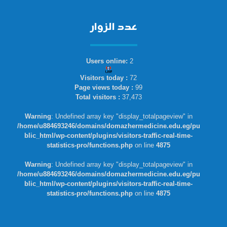
عدد الزوار
Users online:
2
Visitors today :
72
Page views today :
99
Total visitors :
37,473
Warning
: Undefined array key "display_totalpageview" in
/home/u884693246/domains/domazhermedicine.edu.eg/pu
blic_html/wp-content/plugins/visitors-traffic-real-time-
statistics-pro/functions.php
on line
4875
Warning
: Undefined array key "display_totalpageview" in
/home/u884693246/domains/domazhermedicine.edu.eg/pu
blic_html/wp-content/plugins/visitors-traffic-real-time-
statistics-pro/functions.php
on line
4875