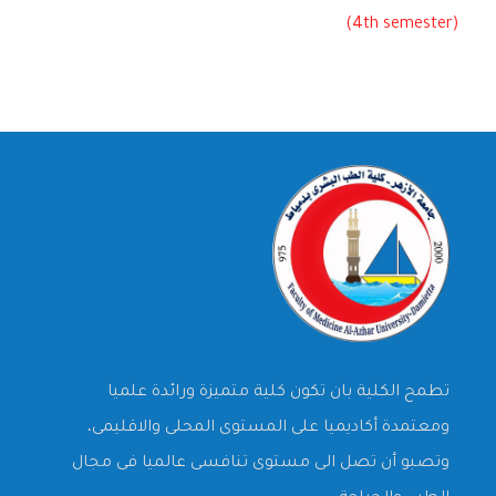
(4th semester)
تطمح الكلية بان تكون كلية متميزة ورائدة علميا
ومعتمدة أكاديميا على المستوى المحلى والاقليمى،
وتصبو أن تصل الى مستوى تنافسى عالميا فى مجال