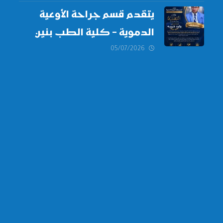
العليا لدورة
أكتوبر 2026،
يتقدم قسم جراحة الأوعية
الدموية – كلية الطب بنين
دمياط -جامعة الأزهر بخالص
05/07/2026
التهنئة وأصدق الأمنيات إلى
الأستاذ الدكتور/ وليد خريبه