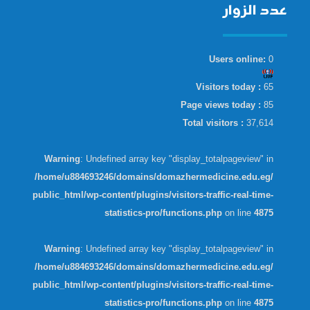
عدد الزوار
Users online:
0
Visitors today :
65
Page views today :
85
Total visitors :
37,614
Warning
: Undefined array key "display_totalpageview" in
/home/u884693246/domains/domazhermedicine.edu.eg/
public_html/wp-content/plugins/visitors-traffic-real-time-
statistics-pro/functions.php
on line
4875
Warning
: Undefined array key "display_totalpageview" in
/home/u884693246/domains/domazhermedicine.edu.eg/
public_html/wp-content/plugins/visitors-traffic-real-time-
statistics-pro/functions.php
on line
4875