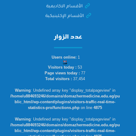
الأقسام الاكاديمية
الأقسام الإكلينيكية
عدد الزوار
Users online:
1
Visitors today :
53
Page views today :
77
Total visitors :
37,454
Warning
: Undefined array key "display_totalpageview" in
/home/u884693246/domains/domazhermedicine.edu.eg/pu
blic_html/wp-content/plugins/visitors-traffic-real-time-
statistics-pro/functions.php
on line
4875
Warning
: Undefined array key "display_totalpageview" in
/home/u884693246/domains/domazhermedicine.edu.eg/pu
blic_html/wp-content/plugins/visitors-traffic-real-time-