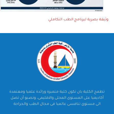
وثيقة بصرية لبرنامج الطب التكاملي
تطمح الكلية بان تكون كلية متميزة ورائدة علميا ومعتمدة
أكاديميا على المستوى المحلى والاقليمى، وتصبو أن تصل
الى مستوى تنافسى عالميا فى مجال الطب والجراحة