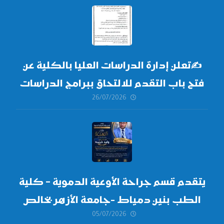
✍
تعلن إدارة الدراسات العليا بالكلية عن
فتح باب التقدم للالتحاق ببرامج الدراسات
26/07/2026
العليا لدورة
أكتوبر 2026،
يتقدم قسم جراحة الأوعية الدموية – كلية
الطب بنين دمياط -جامعة الأزهر بخالص
05/07/2026
التهنئة وأصدق الأمنيات إلى الأستاذ