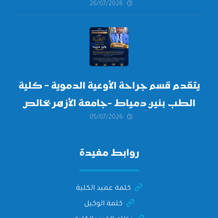
26/07/2026
العليا لدورة
أكتوبر 2026،
يتقدم قسم جراحة الأوعية الدموية – كلية
الطب بنين دمياط -جامعة الأزهر بخالص
05/07/2026
التهنئة وأصدق الأمنيات إلى الأستاذ
الدكتور/ وليد خريبه
روابط مفيدة
كلمة عميد الكلية
كلمة الوكيل