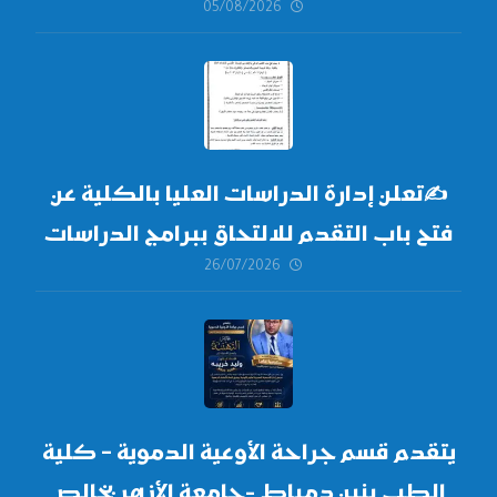
05/08/2026
✍
تعلن إدارة الدراسات العليا بالكلية عن
فتح باب التقدم للالتحاق ببرامج الدراسات
26/07/2026
العليا لدورة
أكتوبر 2026،
يتقدم قسم جراحة الأوعية الدموية – كلية
الطب بنين دمياط -جامعة الأزهر بخالص