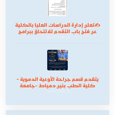
✍
تعلن إدارة الدراسات العليا بالكلية
عن فتح باب التقدم للالتحاق ببرامج
الدراسات العليا لدورة
26/07/2026
أكتوبر 2026،
يتقدم قسم جراحة الأوعية الدموية –
كلية الطب بنين دمياط -جامعة
الأزهر بخالص التهنئة وأصدق الأمنيات
05/07/2026
إلى الأستاذ الدكتور/ وليد خريبه