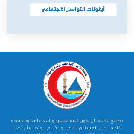
أيقونات التواصل الاجتماعي
تطمح الكلية بان تكون كلية متميزة ورائدة علميا ومعتمدة
أكاديميا على المستوى المحلى والاقليمى، وتصبو أن تصل