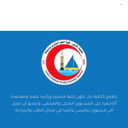
تطمح الكلية بان تكون كلية متميزة ورائدة علميا ومعتمدة
أكاديميا على المستوى المحلى والاقليمى، وتصبو أن تصل
الى مستوى تنافسى عالميا فى مجال الطب والجراحة