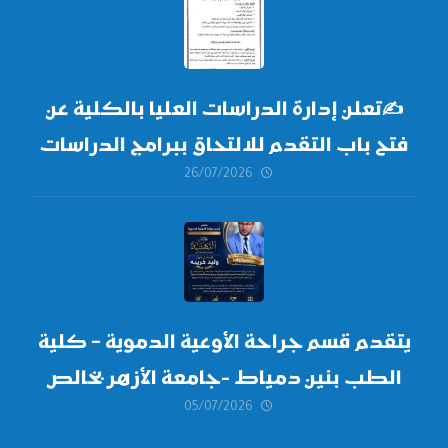
✍
تعلن إدارة الدراسات العليا بالكلية عن
فتح باب التقدم للالتحاق ببرامج الدراسات
26/07/2026
العليا لدورة
أكتوبر 2026،
يتقدم قسم جراحة الأوعية الدموية – كلية
الطب بنين دمياط -جامعة الأزهر بخالص
05/07/2026
التهنئة وأصدق الأمنيات إلى الأستاذ