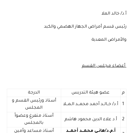
أ.د/ خالد الملا
رئيس قسم أمراض الجهاز الهضمي والكبد
والأمراض المعدية
أعضاء مجلس القسم
م
عضو هيئة التدريس
الدرجة
أستاذ ورئيس القسم و
1
أ.د/ خــالــد أحمـد محمـــد الـمـــلا
المجلس
أستاذ متفرغ وعضواً
2
أ.د علاء الدين محمود هاشم
بالمجلس
أ.م.
د/هانــي محمـــد أحمـــد
أستاذ مساعد وأمين