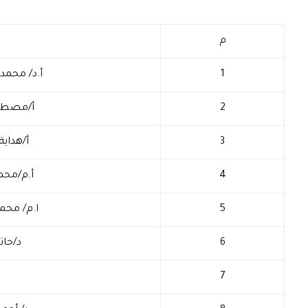
م
1
أ.د/ محمد
2
أ/مصطفي
3
أ/هداي
4
أ.م/مح
5
ا.م/ محمد
6
د/حات
7
د/ محم