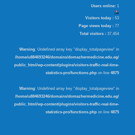
Users online:
1
Visitors today :
53
Page views today :
77
Total visitors :
37,454
Warning
: Undefined array key "display_totalpageview" in
/home/u884693246/domains/domazhermedicine.edu.eg/
public_html/wp-content/plugins/visitors-traffic-real-time-
statistics-pro/functions.php
on line
4875
Warning
: Undefined array key "display_totalpageview" in
/home/u884693246/domains/domazhermedicine.edu.eg/
public_html/wp-content/plugins/visitors-traffic-real-time-
statistics-pro/functions.php
on line
4875