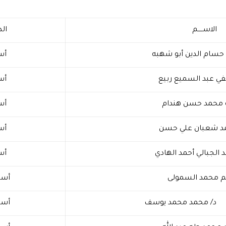
الاســـــم
الد
 حسام الدين أبو شهبه
أس
 عبد السميع ربيع
أس
ة محمد حسن هندام
أس
مد شعبان علي حسن
أس
 الجبالي أحمد الهادي
أس
م محمد السمولى
أست
د محمد يوسف
أست