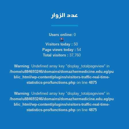
عدد الزوار
Users online:
0
Visitors today :
50
Page views today :
54
Total visitors :
37,760
Warning
: Undefined array key "display_totalpageview" in
/home/u884693246/domains/domazhermedicine.edu.eg/pu
blic_html/wp-content/plugins/visitors-traffic-real-time-
statistics-pro/functions.php
on line
4875
Warning
: Undefined array key "display_totalpageview" in
/home/u884693246/domains/domazhermedicine.edu.eg/pu
blic_html/wp-content/plugins/visitors-traffic-real-time-
statistics-pro/functions.php
on line
4875