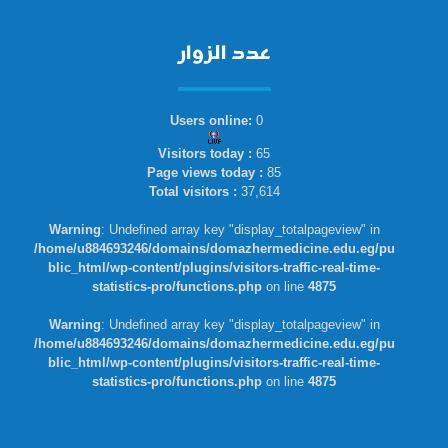
عدد الزوار
Users online:
0
Visitors today :
65
Page views today :
85
Total visitors :
37,614
Warning
: Undefined array key "display_totalpageview" in
/home/u884693246/domains/domazhermedicine.edu.eg/pu
blic_html/wp-content/plugins/visitors-traffic-real-time-
statistics-pro/functions.php
on line
4875
Warning
: Undefined array key "display_totalpageview" in
/home/u884693246/domains/domazhermedicine.edu.eg/pu
blic_html/wp-content/plugins/visitors-traffic-real-time-
statistics-pro/functions.php
on line
4875