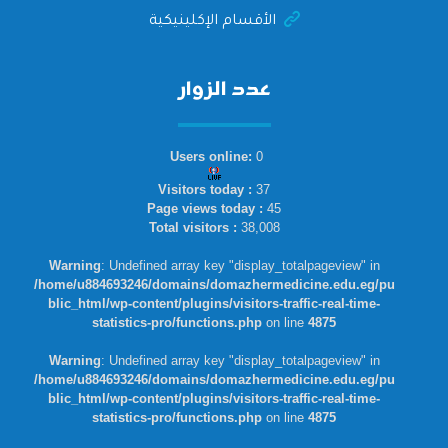
الأقسام الإكلينيكية
عدد الزوار
Users online:
0
Visitors today :
37
Page views today :
45
Total visitors :
38,008
Warning
: Undefined array key "display_totalpageview" in
/home/u884693246/domains/domazhermedicine.edu.eg/pu
blic_html/wp-content/plugins/visitors-traffic-real-time-
statistics-pro/functions.php
on line
4875
Warning
: Undefined array key "display_totalpageview" in
/home/u884693246/domains/domazhermedicine.edu.eg/pu
blic_html/wp-content/plugins/visitors-traffic-real-time-
statistics-pro/functions.php
on line
4875