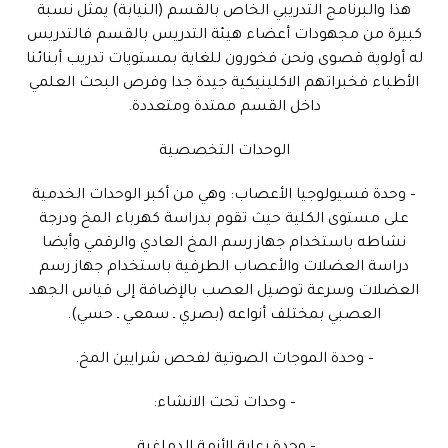
هذا والبرنامج التدريبي الخاص بالقسم (النيابة) يمثل نسبة
كبيرة من مجهودات أعضاء هيئة التدريس بالقسم فالتدريس
له أولوية قصوى ونحن فخورون للغاية بمستويات تدريب أبنائنا
الأطباء فخبراتهم الاكلينيكية جيدة جدا وفرص البحث العلمي
داخل القسم ممتدة ومتعددة.
الوحدات التخصصية
– وحدة فسيولوجيا الأعصاب: وهي من أكبر الوحدات الخدمية
على مستوى الكلية حيث تقوم بدراسة كهرباء المخ ودرجة
نشاطه باستخدام جهاز رسم المخ العادي والرقمي وأيضا
دراسة العضلات والأعصاب الطرفية باستخدام جهاز رسم
العضلات وسرعة توصيل العصب بالإضافة إلى قياس الجهد
العصبي بمختلف أنواعه (بصري ـ سمعي ـ حسي).
– وحدة الموجات الصوتية لفحص شرايين المخ.
– وحدات تحت الانشاء: