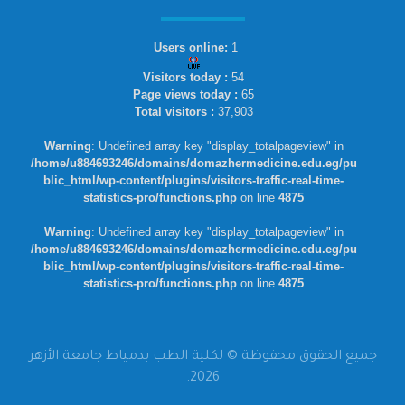
Users online:
1
Visitors today :
54
Page views today :
65
Total visitors :
37,903
Warning
: Undefined array key "display_totalpageview" in
/home/u884693246/domains/domazhermedicine.edu.eg/pu
blic_html/wp-content/plugins/visitors-traffic-real-time-
statistics-pro/functions.php
on line
4875
Warning
: Undefined array key "display_totalpageview" in
/home/u884693246/domains/domazhermedicine.edu.eg/pu
blic_html/wp-content/plugins/visitors-traffic-real-time-
statistics-pro/functions.php
on line
4875
جميع الحقوق محفوظة © لكلية الطب بدمياط جامعة الأزهر
2026.