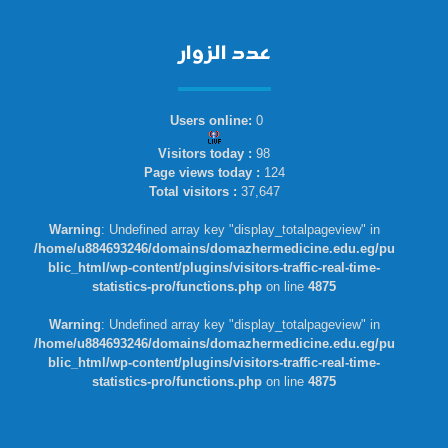
عدد الزوار
Users online:
0
Visitors today :
98
Page views today :
124
Total visitors :
37,647
Warning
: Undefined array key "display_totalpageview" in
/home/u884693246/domains/domazhermedicine.edu.eg/pu
blic_html/wp-content/plugins/visitors-traffic-real-time-
statistics-pro/functions.php
on line
4875
Warning
: Undefined array key "display_totalpageview" in
/home/u884693246/domains/domazhermedicine.edu.eg/pu
blic_html/wp-content/plugins/visitors-traffic-real-time-
statistics-pro/functions.php
on line
4875