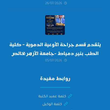
26/07/2026
العليا لدورة
أكتوبر 2026،
يتقدم قسم جراحة الأوعية الدموية – كلية
الطب بنين دمياط -جامعة الأزهر بخالص
05/07/2026
التهنئة وأصدق الأمنيات إلى الأستاذ
الدكتور/ وليد خريبه
روابط مفيدة
كلمة عميد الكلية
كلمة الوكيل