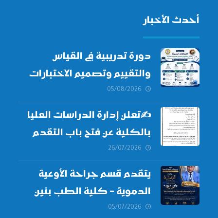
أحدث الأخبار
دورة تدريبية في القياس
والتقييم وتصميم الاختبارات
الطبية
05/08/2026
✍
تعلن إدارة الدراسات العليا
بالكلية عن فتح باب التقدم
للالتحاق ببرامج الدراسات
26/07/2026
العليا لدورة
أكتوبر 2026،
يتقدم قسم جراحة الأوعية
الدموية – كلية الطب بنين
دمياط -جامعة الأزهر بخالص
05/07/2026