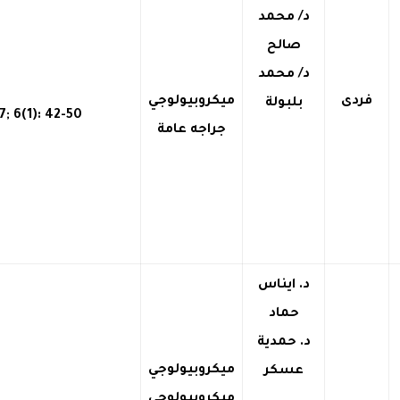
د/ محمد
صالح
د/ محمد
فردى
ميكروبيولوجي
بلبولة
جراجه عامة
د. ايناس
حماد
د. حمدية
ميكروبيولوجي
عسكر
ميكروبيولوجي