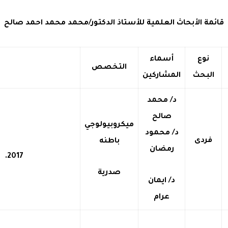
قائمة الأبحاث العلمية للأستاذ الدكتور/
محمد محمد احمد صالح
نوع
أسماء
التخصص
البحث
المشاركين
د/ محمد
صالح
ميكروبيولوجي
د/ محمود
فردى
باطنه
رمضان
.
صدرية
د/ ايمان
عرام