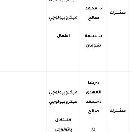
د. محمد
مشترك
ميكروبيولوجي
صالح
اطفال
د. بسمة
شومان
د/رشا
المهدى
ميكروبيولوجي
د/محمد
ميكروبيولوجي
مشترك
صالح
كلينكال
د/
باثولوجي