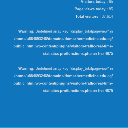
Visitors today :
65
Page views today :
85
Total visitors :
37,614
Warning
: Undefined array key "display_totalpageview" in
/home/u884693246/domains/domazhermedicine.edu.eg/
public_html/wp-content/plugins/visitors-traffic-real-time-
statistics-pro/functions.php
on line
4875
Warning
: Undefined array key "display_totalpageview" in
/home/u884693246/domains/domazhermedicine.edu.eg/
public_html/wp-content/plugins/visitors-traffic-real-time-
statistics-pro/functions.php
on line
4875